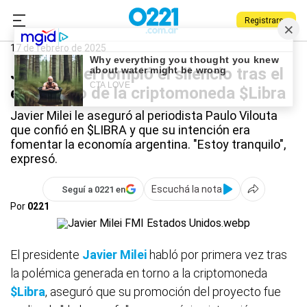
Registrarse
0221.com.ar
Nacional
Javier Milei
17 de febrero de 2025
Javier Milei rompió el silencio tras el
escándalo de la criptomoneda $Libra
Javier Milei le aseguró al periodista Paulo Vilouta
que confió en $LIBRA y que su intención era
fomentar la economía argentina. "Estoy tranquilo",
expresó.
Escuchá la nota
Seguí a 0221 en
Por
0221
El presidente
Javier Milei
habló por primera vez tras
la polémica generada en torno a la criptomoneda
$Libra
, aseguró que su promoción del proyecto fue