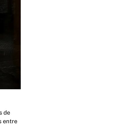
s de
s entre