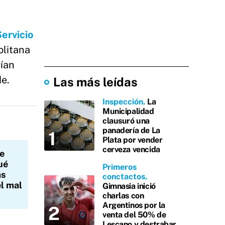
ervicio
olitana
rían
de.
Las más leídas
Inspección
La
Municipalidad
clausuró una
panadería de La
Plata por vender
cerveza vencida
ue
ué
Primeros
ás
conctactos
el mal
Gimnasia inició
charlas con
Argentinos por la
venta del 50% de
Lescano y destrabar