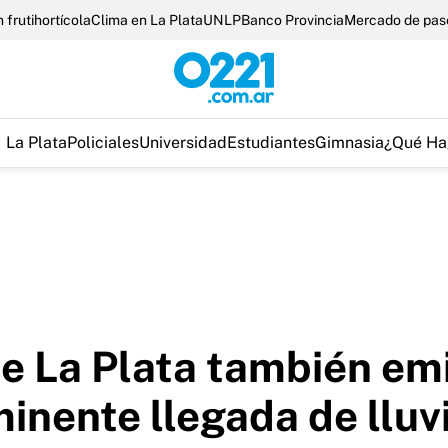
 frutihortícola
Clima en La Plata
UNLP
Banco Provincia
Mercado de pas
La Plata
Policiales
Universidad
Estudiantes
Gimnasia
¿Qué Ha
e La Plata también emi
minente llegada de lluv