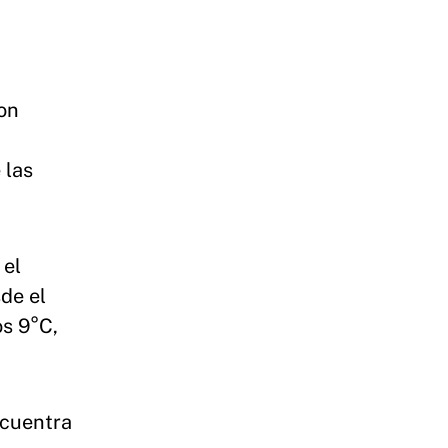
on
 las
 el
de el
os 9°C,
ncuentra