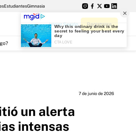
es
Estudiantes
Gimnasia
Iniciar Sesión
Registrarse
go?
7 de junio de 2026
tió un alerta
ias intensas