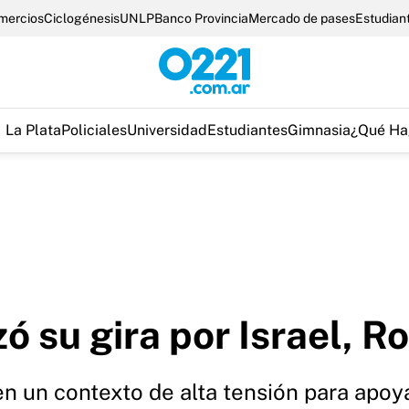
omercios
Ciclogénesis
UNLP
Banco Provincia
Mercado de pases
Estudian
La Plata
Policiales
Universidad
Estudiantes
Gimnasia
¿Qué Ha
ó su gira por Israel, R
 en un contexto de alta tensión para apoya