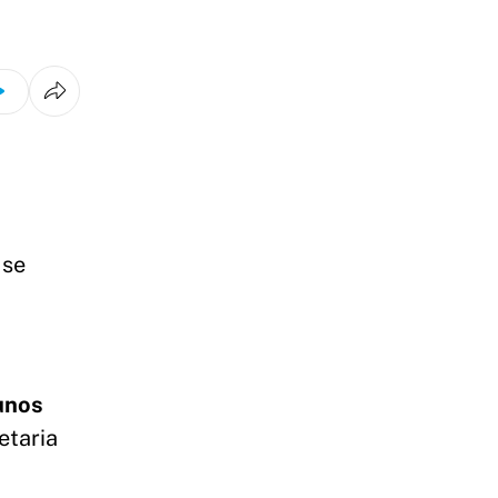
 se
gunos
etaria