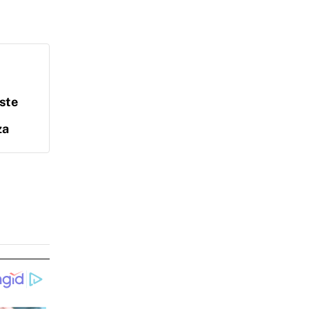
uste
za