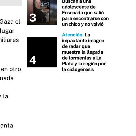
Buscan a una
adolescente de
Ensenada que salió
para encontrarse con
 Gaza el
un chico y no volvió
lugar
Atención
La
iliares
impactante imagen
de radar que
muestra la llegada
de tormentas a La
Plata y la región por
 en otro
la ciclogénesis
á nada
 la
santa