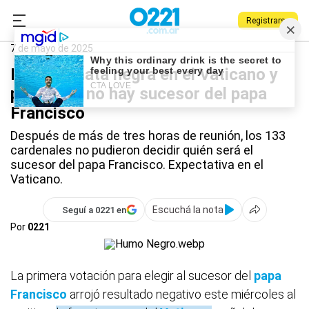
Registrarse
0221.com.ar
Nacional
Vaticano
7 de mayo de 2025
Hubo fumata negra en el Vaticano y
por ahora no hay sucesor del papa
Francisco
Después de más de tres horas de reunión, los 133
cardenales no pudieron decidir quién será el
sucesor del papa Francisco. Expectativa en el
Vaticano.
Escuchá la nota
Seguí a 0221 en
Por
0221
La primera votación para elegir al sucesor del
papa
Francisco
arrojó resultado negativo este miércoles al