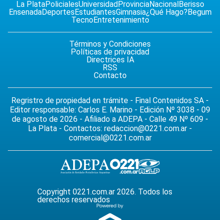
La Plata
Policiales
Universidad
Provincia
Nacional
Berisso
Ensenada
Deportes
Estudiantes
Gimnasia
¿Qué Hago?
Begum
Tecno
Entretenimiento
Términos y Condiciones
Políticas de privacidad
Directrices IA
RSS
Contacto
Regristro de propiedad en trámite - Final Contenidos SA -
Editor responsable: Carlos E. Marino - Edición Nº 3038 - 09
de agosto de 2026 - Afiliado a ADEPA - Calle 49 Nº 609 -
La Plata - Contactos:
redaccion@0221.com.ar
-
comercial@0221.com.ar
Copyright 0221.com.ar 2026. Todos los
derechos reservados