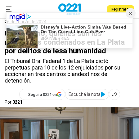
Registrarse
0221.com.ar
La Plata
La Plata
26 de marzo de 2024
Uno por uno, quiénes son los
represores condenados en La Plata
por delitos de lesa humanidad
El Tribunal Oral Federal 1 de La Plata dictó
perpetuas para 10 de los 12 enjuiciados por su
accionar en tres centros clandestinos de
detención.
Escuchá la nota
Seguí a 0221 en
Por
0221