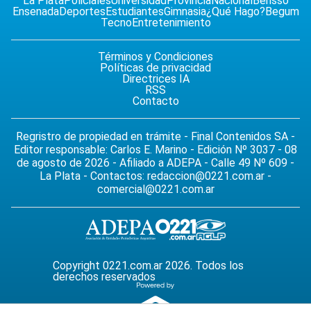
La Plata
Policiales
Universidad
Provincia
Nacional
Berisso
Ensenada
Deportes
Estudiantes
Gimnasia
¿Qué Hago?
Begum
Tecno
Entretenimiento
Términos y Condiciones
Políticas de privacidad
Directrices IA
RSS
Contacto
Regristro de propiedad en trámite - Final Contenidos SA -
Editor responsable: Carlos E. Marino - Edición Nº 3037 - 08
de agosto de 2026 - Afiliado a ADEPA - Calle 49 Nº 609 -
La Plata - Contactos:
redaccion@0221.com.ar
-
comercial@0221.com.ar
Copyright 0221.com.ar 2026. Todos los
derechos reservados