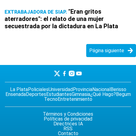
"Eran gritos
EXTRABAJADORA DE SIAP
aterradores": el relato de una mujer
secuestrada por la dictadura en La Plata
Página siguiente
La Plata
Policiales
Universidad
Provincia
Nacional
Berisso
Ensenada
Deportes
Estudiantes
Gimnasia
¿Qué Hago?
Begum
Tecno
Entretenimiento
Términos y Condiciones
Políticas de privacidad
Directrices IA
RSS
Contacto