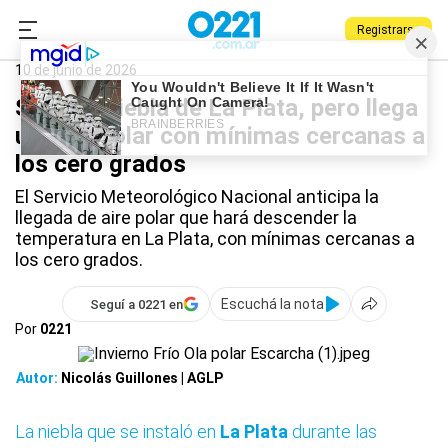
Registrarse
0221.com.ar
La Plata
La Plata
10 de junio de 2026
Se va la niebla de La Plata, pero llega
una ola polar con mínimas cercanas a
los cero grados
El Servicio Meteorológico Nacional anticipa la
llegada de aire polar que hará descender la
temperatura en La Plata, con mínimas cercanas a
los cero grados.
Escuchá la nota
Seguí a 0221 en
Por
0221
Autor:
Nicolás Guillones | AGLP
La niebla que se instaló en
La Plata
durante las