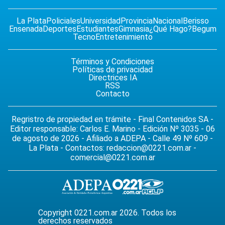
La Plata
Policiales
Universidad
Provincia
Nacional
Berisso
Ensenada
Deportes
Estudiantes
Gimnasia
¿Qué Hago?
Begum
Tecno
Entretenimiento
Términos y Condiciones
Políticas de privacidad
Directrices IA
RSS
Contacto
Regristro de propiedad en trámite - Final Contenidos SA -
Editor responsable: Carlos E. Marino - Edición Nº 3035 - 06
de agosto de 2026 - Afiliado a ADEPA - Calle 49 Nº 609 -
La Plata - Contactos:
redaccion@0221.com.ar
-
comercial@0221.com.ar
Copyright 0221.com.ar 2026. Todos los
derechos reservados