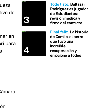
Todo listo
Baltasar
jueza
Rodríguez es jugador
tivo de
de Estudiantes:
revisión médica y
firma del contrato
Final feliz
La historia
inar en
de Camilo, el perro
que tuvo una
ri
para
increíble
s
recuperación y
emocionó a todos
 Cámara
ión