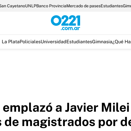
San Cayetano
UNLP
Banco Provincia
Mercado de pases
Estudiantes
Gim
La Plata
Policiales
Universidad
Estudiantes
Gimnasia
¿Qué Ha
a emplazó a Javier Mile
 de magistrados por d