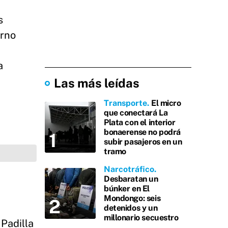
s
erno
a
Las más leídas
Transporte
El micro
que conectará La
Plata con el interior
bonaerense no podrá
subir pasajeros en un
tramo
Narcotráfico
Desbaratan un
búnker en El
Mondongo: seis
detenidos y un
millonario secuestro
 Padilla