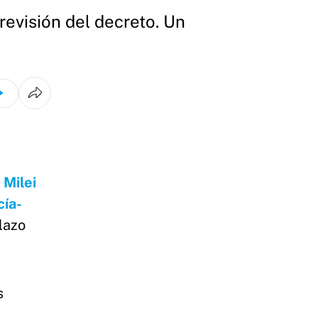
revisión del decreto. Un
 Milei
ía-
lazo
s
a