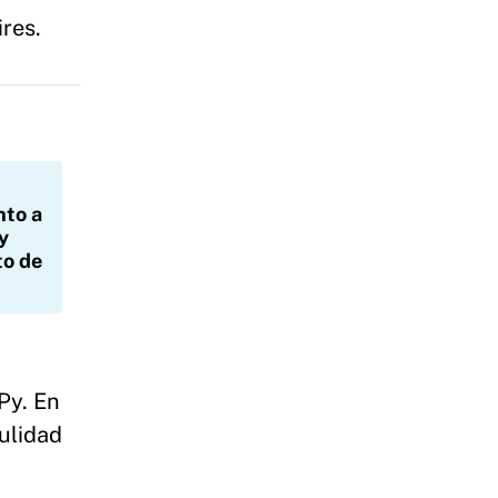
ires.
nto a
y
to de
Py. En
ulidad