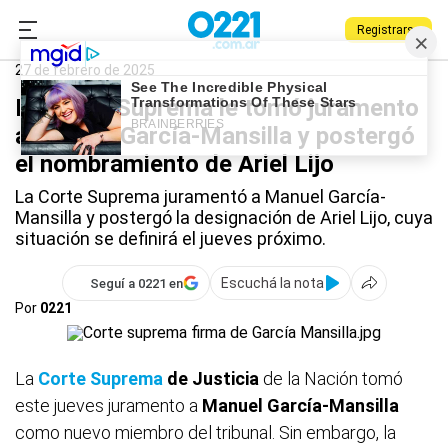
Registrarse
0221.com.ar
Nacional
Corte Suprema
27 de febrero de 2025
La Corte Suprema le tomó juramento
a Manuel García-Mansilla y postergó
el nombramiento de Ariel Lijo
La Corte Suprema juramentó a Manuel García-
Mansilla y postergó la designación de Ariel Lijo, cuya
situación se definirá el jueves próximo.
Escuchá la nota
Seguí a 0221 en
Por
0221
La
Corte Suprema
de Justicia
de la Nación tomó
este jueves juramento a
Manuel García-Mansilla
como nuevo miembro del tribunal. Sin embargo, la