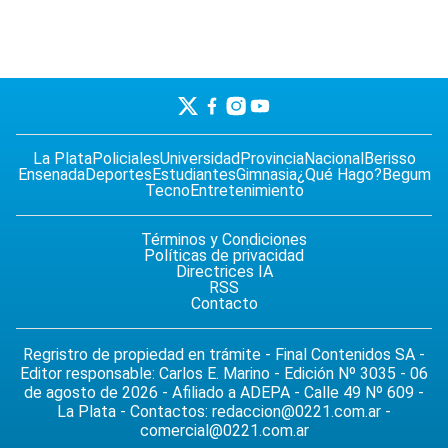
La Plata
Policiales
Universidad
Provincia
Nacional
Berisso
Ensenada
Deportes
Estudiantes
Gimnasia
¿Qué Hago?
Begum
Tecno
Entretenimiento
Términos y Condiciones
Políticas de privacidad
Directrices IA
RSS
Contacto
Regristro de propiedad en trámite - Final Contenidos SA -
Editor responsable: Carlos E. Marino - Edición Nº 3035 - 06
de agosto de 2026 - Afiliado a ADEPA - Calle 49 Nº 609 -
La Plata - Contactos:
redaccion@0221.com.ar
-
comercial@0221.com.ar