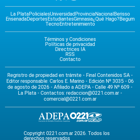
La Plata
Policiales
Universidad
Provincia
Nacional
Berisso
Ensenada
Deportes
Estudiantes
Gimnasia
¿Qué Hago?
Begum
Tecno
Entretenimiento
Términos y Condiciones
Políticas de privacidad
Directrices IA
RSS
Contacto
Regristro de propiedad en trámite - Final Contenidos SA -
Editor responsable: Carlos E. Marino - Edición Nº 3035 - 06
de agosto de 2026 - Afiliado a ADEPA - Calle 49 Nº 609 -
La Plata - Contactos:
redaccion@0221.com.ar
-
comercial@0221.com.ar
Copyright 0221.com.ar 2026. Todos los
derechos reservados