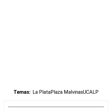
Temas:
La Plata
Plaza Malvinas
UCALP