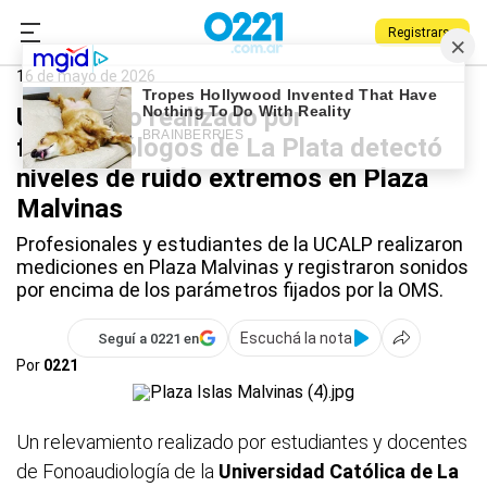
Registrarse
0221.com.ar
La Plata
La Plata
16 de mayo de 2026
Un estudio realizado por
fonoaudiólogos de La Plata detectó
niveles de ruido extremos en Plaza
Malvinas
Profesionales y estudiantes de la UCALP realizaron
mediciones en Plaza Malvinas y registraron sonidos
por encima de los parámetros fijados por la OMS.
Escuchá la nota
Seguí a 0221 en
Por
0221
Un relevamiento realizado por estudiantes y docentes
de Fonoaudiología de la
Universidad Católica de La