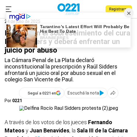
Registrarse
0221.com.ar
La Plata
Raúl Sidders
24 de julio de 2025
Revocaron el sobreseimiento del cura
Raúl Sidders y deberá enfrentar un
juicio por abuso
La Cámara Penal de La Plata declaró
inconstitucional la prescripción y Raúl Sidders
afrontará un juicio oral por abuso sexual en el
colegio San Vicente de Paul.
Escuchá la nota
Seguí a 0221 en
Por
0221
A través de los votos de los jueces
Fernando
Mateos
y
Juan Benavides
, la
Sala III de la Cámara