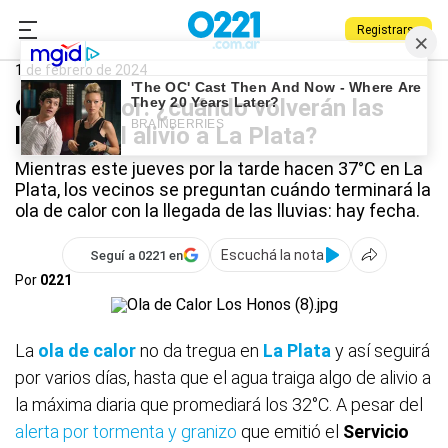
Registrarse
0221.com.ar
La Plata
La Plata
1 de febrero de 2024
Ola de calor: ¿cuándo volverán las
lluvias y el alivio a La Plata?
Mientras este jueves por la tarde hacen 37°C en La
Plata, los vecinos se preguntan cuándo terminará la
ola de calor con la llegada de las lluvias: hay fecha.
Escuchá la nota
Seguí a 0221 en
Por
0221
La
ola de calor
no da tregua en
La Plata
y así seguirá
por varios días, hasta que el agua traiga algo de alivio a
la máxima diaria que promediará los 32°C. A pesar del
alerta por tormenta y granizo
que emitió el
Servicio