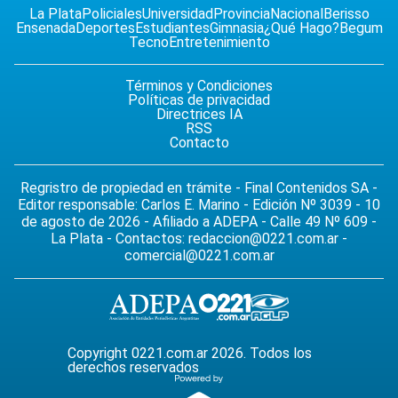
La Plata
Policiales
Universidad
Provincia
Nacional
Berisso
Ensenada
Deportes
Estudiantes
Gimnasia
¿Qué Hago?
Begum
Tecno
Entretenimiento
Términos y Condiciones
Políticas de privacidad
Directrices IA
RSS
Contacto
Regristro de propiedad en trámite - Final Contenidos SA -
Editor responsable: Carlos E. Marino - Edición Nº 3039 - 10
de agosto de 2026 - Afiliado a ADEPA - Calle 49 Nº 609 -
La Plata - Contactos:
redaccion@0221.com.ar
-
comercial@0221.com.ar
Copyright 0221.com.ar 2026. Todos los
derechos reservados