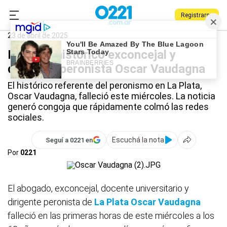
Registrarse
0221.com.ar
La Plata
La Plata
23 de abril de 2025
Murió el histórico exconcejal y
dirigente peronista Oscar Vaudagna
El histórico referente del peronismo en La Plata,
Oscar Vaudagna, falleció este miércoles. La noticia
generó congoja que rápidamente colmó las redes
sociales.
Escuchá la nota
Seguí a 0221 en
Por
0221
El abogado, exconcejal, docente universitario y
dirigente peronista de
La Plata
Oscar Vaudagna
falleció en las primeras horas de este miércoles a los