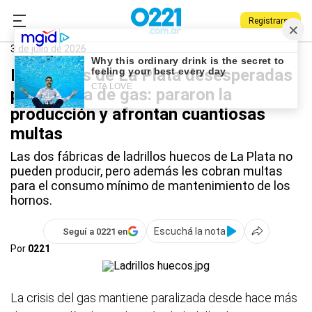
Registrarse
0221.com.ar
La Plata
La Plata
3 de julio de 2026
Ladrilleras de La Plata desesperadas
por la falta de gas: pararon la
producción y afrontan cuantiosas
multas
Las dos fábricas de ladrillos huecos de La Plata no
pueden producir, pero además les cobran multas
para el consumo mínimo de mantenimiento de los
hornos.
Escuchá la nota
Seguí a 0221 en
Por
0221
La crisis del gas mantiene paralizada desde hace más