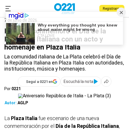
Registrarse
0221.com.ar
La Plata
La Plata
7 de junio de 2026
La Plata conmemoró el Día de la
República Italiana con un acto y
homenaje en Plaza Italia
La comunidad italiana de La Plata celebró el Día de
la República Italiana en Plaza Italia con autoridades,
instituciones, música y homenajes.
Escuchá la nota
Seguí a 0221 en
Por
0221
Autor:
AGLP
La
Plaza Italia
fue escenario de una nueva
conmemoración por el
Día de la República Italiana
,