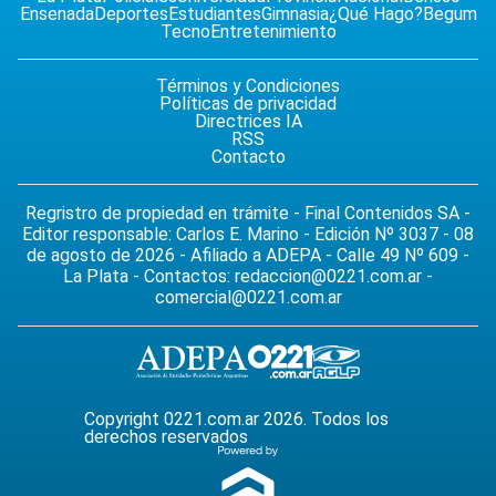
Ensenada
Deportes
Estudiantes
Gimnasia
¿Qué Hago?
Begum
Tecno
Entretenimiento
Términos y Condiciones
Políticas de privacidad
Directrices IA
RSS
Contacto
Regristro de propiedad en trámite - Final Contenidos SA -
Editor responsable: Carlos E. Marino - Edición Nº 3037 - 08
de agosto de 2026 - Afiliado a ADEPA - Calle 49 Nº 609 -
La Plata - Contactos:
redaccion@0221.com.ar
-
comercial@0221.com.ar
Copyright 0221.com.ar 2026. Todos los
derechos reservados