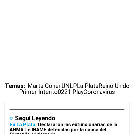
Temas:
Marta Cohen
UNLP
La Plata
Reino Unido
Primer Intento
0221 Play
Coronavirus
Seguí Leyendo
En La Plata
Declararon las exfuncionarias de la
ANMAT e INAME detenidas por la causa del