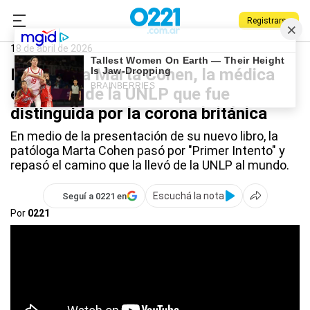
Registrarse
0221.com.ar
La Plata
Marta Cohen
18 de abril de 2026
La historia Marta Cohen, la médica
egresada de la UNLP que fue
distinguida por la corona británica
En medio de la presentación de su nuevo libro, la
patóloga Marta Cohen pasó por "Primer Intento" y
repasó el camino que la llevó de la UNLP al mundo.
Escuchá la nota
Seguí a 0221 en
Por
0221