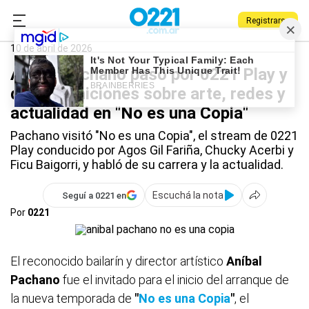
Registrarse
0221.com.ar
La Plata
0221 Play
10 de abril de 2026
Aníbal Pachano pasó por 0221 Play y
dejó definiciones sobre arte, redes y
actualidad en "No es una Copia"
Pachano visitó "No es una Copia", el stream de 0221
Play conducido por Agos Gil Fariña, Chucky Acerbi y
Ficu Baigorri, y habló de su carrera y la actualidad.
Escuchá la nota
Seguí a 0221 en
Por
0221
El reconocido bailarín y director artístico
Aníbal
Pachano
fue el invitado para el inicio del arranque de
la nueva temporada de
"
No es una Copia
"
, el