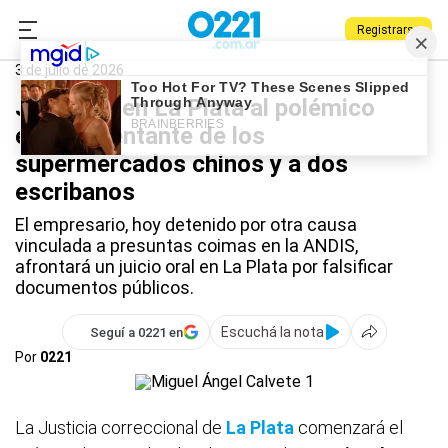
Registrarse
0221.com.ar
La Plata
La Plata
3 de julio de 2026
Juzgarán en La Plata al polémico
exrepresentante de los
supermercados chinos y a dos
escribanos
El empresario, hoy detenido por otra causa
vinculada a presuntas coimas en la ANDIS,
afrontará un juicio oral en La Plata por falsificar
documentos públicos.
Escuchá la nota
Seguí a 0221 en
Por
0221
La Justicia correccional de
La Plata
comenzará el