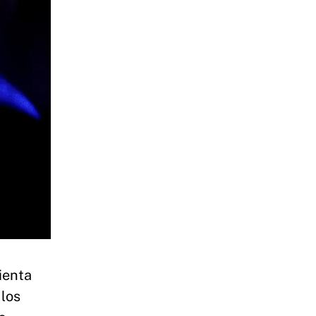
ienta
 los