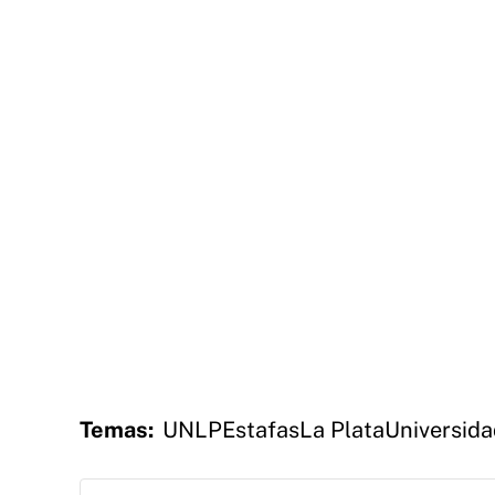
Temas:
UNLP
Estafas
La Plata
Universida