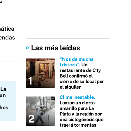
s
ática
iendas
Las más leídas
"Nos da mucha
tristeza"
Un
restaurante de City
Bell confirmó el
cierre de su local por
el alquiler
La
 un
Clima inestable
Lanzan un alerta
chos
amarillo para La
Plata y la región por
una ciclogénesis que
traerá tormentas