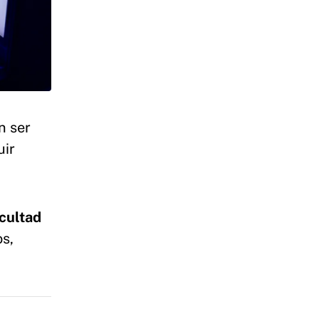
n ser
uir
cultad
s,