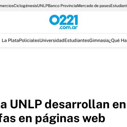
omercios
Ciclogénesis
UNLP
Banco Provincia
Mercado de pases
Estudian
La Plata
Policiales
Universidad
Estudiantes
Gimnasia
¿Qué Ha
la UNLP desarrollan en
fas en páginas web