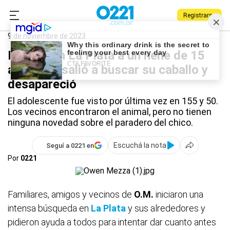
Registrarse
0221.com.ar
La Plata
La Plata
9 de noviembre de 2023
Buscan en La Plata a un nene de 15
años que salió a buscar su caballo y
desapareció
El adolescente fue visto por última vez en 155 y 50.
Los vecinos encontraron el animal, pero no tienen
ninguna novedad sobre el paradero del chico.
Escuchá la nota
Seguí a 0221 en
Por
0221
Familiares, amigos y vecinos de
O.M.
iniciaron una
intensa búsqueda en
La Plata
y sus alrededores y
pidieron ayuda a todos para intentar dar cuanto antes