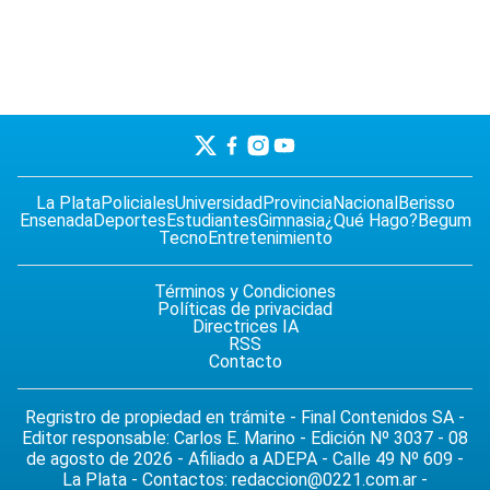
La Plata
Policiales
Universidad
Provincia
Nacional
Berisso
Ensenada
Deportes
Estudiantes
Gimnasia
¿Qué Hago?
Begum
Tecno
Entretenimiento
Términos y Condiciones
Políticas de privacidad
Directrices IA
RSS
Contacto
Regristro de propiedad en trámite - Final Contenidos SA -
Editor responsable: Carlos E. Marino - Edición Nº 3037 - 08
de agosto de 2026 - Afiliado a ADEPA - Calle 49 Nº 609 -
La Plata - Contactos:
redaccion@0221.com.ar
-