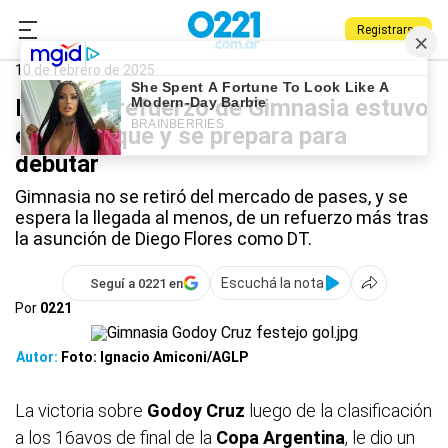
Registrarse
0221.com.ar
Gimnasia
Deportes
Gimnasia
10 de febrero de 2025
El último refuerzo de Gimnasia estuvo
en el Bosque y se prepara para
debutar
Gimnasia no se retiró del mercado de pases, y se
espera la llegada al menos, de un refuerzo más tras
la asunción de Diego Flores como DT.
Escuchá la nota
Seguí a 0221 en
Por
0221
Autor:
Foto: Ignacio Amiconi/AGLP
La victoria sobre
Godoy
Cruz
luego de la clasificación
a los 16avos de final de la
Copa
Argentina
, le dio un