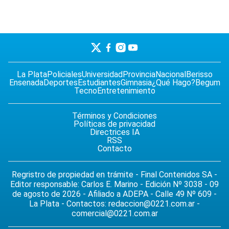
La Plata
Policiales
Universidad
Provincia
Nacional
Berisso
Ensenada
Deportes
Estudiantes
Gimnasia
¿Qué Hago?
Begum
Tecno
Entretenimiento
Términos y Condiciones
Políticas de privacidad
Directrices IA
RSS
Contacto
Regristro de propiedad en trámite - Final Contenidos SA -
Editor responsable: Carlos E. Marino - Edición Nº 3038 - 09
de agosto de 2026 - Afiliado a ADEPA - Calle 49 Nº 609 -
La Plata - Contactos:
redaccion@0221.com.ar
-
comercial@0221.com.ar