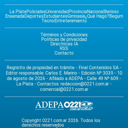
La Plata
Policiales
Universidad
Provincia
Nacional
Berisso
Ensenada
Deportes
Estudiantes
Gimnasia
¿Qué Hago?
Begum
Tecno
Entretenimiento
Términos y Condiciones
Políticas de privacidad
Directrices IA
RSS
Contacto
Regristro de propiedad en trámite - Final Contenidos SA -
Editor responsable: Carlos E. Marino - Edición Nº 3039 - 10
de agosto de 2026 - Afiliado a ADEPA - Calle 49 Nº 609 -
La Plata - Contactos:
redaccion@0221.com.ar
-
comercial@0221.com.ar
Copyright 0221.com.ar 2026. Todos los
derechos reservados