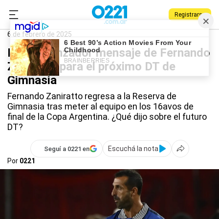
Registrarse
0221.com.ar
Gimnasia
Deportes
Fernando Zaniratto
6 de febrero de 2025
El esperanzador mensaje de Fernando
Zaniratto para el próximo DT de
Gimnasia
Fernando Zaniratto regresa a la Reserva de
Gimnasia tras meter al equipo en los 16avos de
final de la Copa Argentina. ¿Qué dijo sobre el futuro
DT?
Escuchá la nota
Seguí a 0221 en
Por
0221