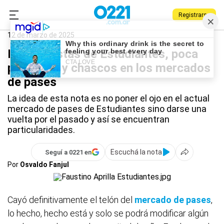
Registrarse
0221.com.ar
Estudiantes
Deportes
Estudiantes
12 de marzo de 2025
Las apuestas de Estudiantes, poca
paciencia y chascos en los mercados
de pases
La idea de esta nota es no poner el ojo en el actual
mercado de pases de Estudiantes sino darse una
vuelta por el pasado y así se encuentran
particularidades.
Escuchá la nota
Seguí a 0221 en
Por
Osvaldo Fanjul
Cayó definitivamente el telón del
mercado de pases
,
lo hecho, hecho está y solo se podrá modificar algún