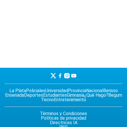
La Plata
Policiales
Universidad
Provincia
Nacional
Berisso
Ensenada
Deportes
Estudiantes
Gimnasia
¿Qué Hago?
Begum
Tecno
Entretenimiento
Términos y Condiciones
Políticas de privacidad
Directrices IA