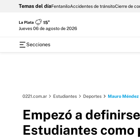
Temas del día
Fentanilo
Accidentes de tránsito
Cierre de c
La Plata
15°
jueves 06 de agosto de 2026
Secciones
0221.com.ar
Estudiantes
Deportes
Mauro Méndez
Empezó a definirs
Estudiantes como 