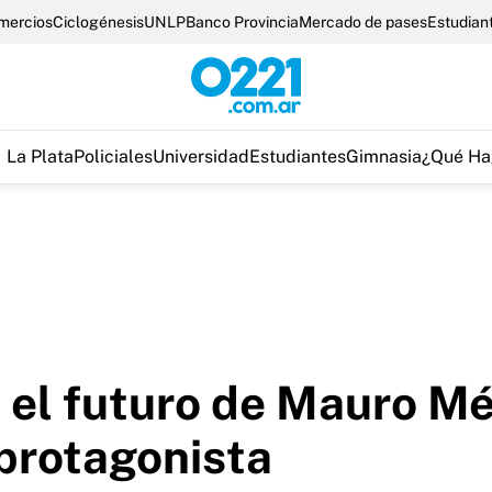
omercios
Ciclogénesis
UNLP
Banco Provincia
Mercado de pases
Estudian
La Plata
Policiales
Universidad
Estudiantes
Gimnasia
¿Qué Ha
e el futuro de Mauro M
protagonista