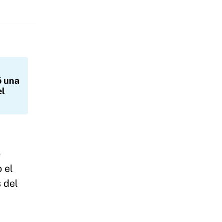
ó una
el
e
 el
 del