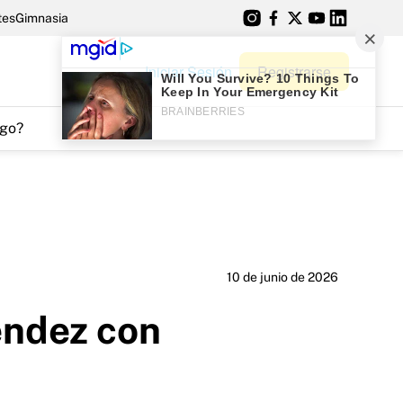
tes
Gimnasia
Iniciar Sesión
Registrarse
go?
10 de junio de 2026
éndez con