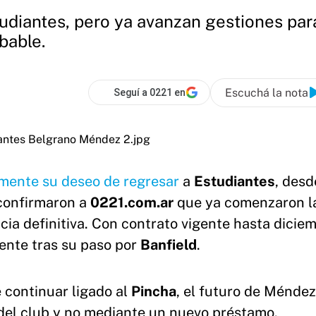
diantes, pero ya avanzan gestiones para
bable.
Escuchá la nota
Seguí a 0221 en
mente su deseo de regresar
a
Estudiantes
, desd
confirmaron a
0221.com.ar
que ya comenzaron l
cia definitiva. Con contrato vigente hasta dicie
sente tras su paso por
Banfield
.
e continuar ligado al
Pincha
, el futuro de Ménde
 del club y no mediante un nuevo préstamo.