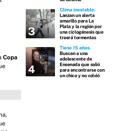
l
Clima inestable
Lanzan un alerta
amarillo para La
Plata y la región por
una ciclogénesis que
traerá tormentas
Tiene 15 años
Buscan a una
la
Copa
adolescente de
Ensenada que salió
ue
para encontrarse con
un chico y no volvió
na,
ue