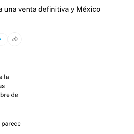
 una venta definitiva y México
e la
as
mbre de
z parece