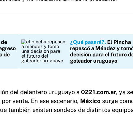
 de
¿Qué pasará?
El Pincha
egreso
repescó a Méndez y tom
a de
decisión para el futuro d
goleador uruguayo
ción del delantero uruguayo a
0221.com.ar
, ya s
 por venta. En ese escenario,
México
surge como
ue también existen sondeos de distintos equipos