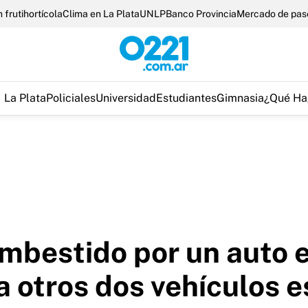
 frutihortícola
Clima en La Plata
UNLP
Banco Provincia
Mercado de pas
La Plata
Policiales
Universidad
Estudiantes
Gimnasia
¿Qué Ha
embestido por un auto
 otros dos vehículos 