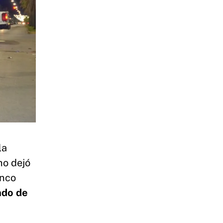
la
ho dejó
nco
do de