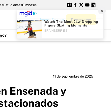
es
Estudiantes
Gimnasia
Iniciar Sesión
Registrarse
go?
11 de septiembre de 2025
 en Ensenada y
estacionados