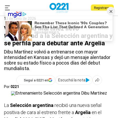
Registrarse
0221.com.ar
Deportes
Dibu Martínez
13 de junio de 2026
Video: Dibu Martínez llevó
tranquilidad a la Selección argentina y
se perfila para debutar ante Argelia
Dibu Martínez volvió a entrenarse con mayor
intensidad en Kansas y dejó un mensaje alentador
sobre su estado físico a pocos días del debut
mundialista.
Escuchá la nota
Seguí a 0221 en
Por
0221
La
Selección
argentina
recibió una nueva señal
positiva de cara al estreno frente a
Argelia
en el