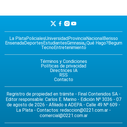
La Plata
Policiales
Universidad
Provincia
Nacional
Berisso
Ensenada
Deportes
Estudiantes
Gimnasia
¿Qué Hago?
Begum
Tecno
Entretenimiento
Términos y Condiciones
Políticas de privacidad
Directrices IA
RSS
Contacto
Regristro de propiedad en trámite - Final Contenidos SA -
Editor responsable: Carlos E. Marino - Edición Nº 3036 - 07
de agosto de 2026 - Afiliado a ADEPA - Calle 49 Nº 609 -
La Plata - Contactos:
redaccion@0221.com.ar
-
comercial@0221.com.ar