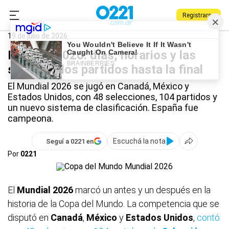
Registrarse
0221.com.ar
Deportes
Mundial 2026
19 de julio de 2026
Mundial 2026: días, horarios y las
sedes de los partidos hasta la final
El Mundial 2026 se jugó en Canadá, México y
Estados Unidos, con 48 selecciones, 104 partidos y
un nuevo sistema de clasificación. España fue
campeona.
Escuchá la nota
Seguí a 0221 en
Por
0221
El
Mundial 2026
marcó un antes y un después en la
historia de la Copa del Mundo. La competencia que se
disputó en
Canadá
,
México
y
Estados Unidos
,
contó