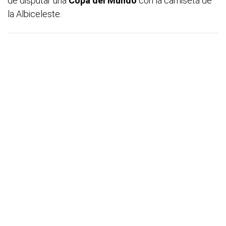
de disputar una
Copa del Mundo
con la camiseta de
la Albiceleste.