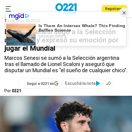
Registrarse
0221.com.ar
Deportes
Selección argentina
13 de junio de 2026
Marcos Senesi llegó a la Selección
argentina y expresó su emoción por
jugar el Mundial
Marcos Senesi se sumó a la Selección argentina
tras el llamado de Lionel Scaloni y aseguró que
disputar un Mundial es "el sueño de cualquier chico".
Escuchá la nota
Seguí a 0221 en
Por
0221