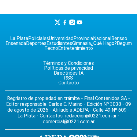
La Plata
Policiales
Universidad
Provincia
Nacional
Berisso
Ensenada
Deportes
Estudiantes
Gimnasia
¿Qué Hago?
Begum
Tecno
Entretenimiento
Términos y Condiciones
Políticas de privacidad
Directrices IA
RSS
Contacto
Regristro de propiedad en trámite - Final Contenidos SA -
Editor responsable: Carlos E. Marino - Edición Nº 3038 - 09
de agosto de 2026 - Afiliado a ADEPA - Calle 49 Nº 609 -
La Plata - Contactos:
redaccion@0221.com.ar
-
comercial@0221.com.ar