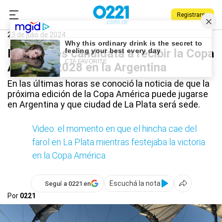
Registrarse
0221.com.ar
Deportes
Copa América
La Plata
23 de julio de 2024
La Plata es candidata a recibir la Copa
América 2028 en la Argentina
En las últimas horas se conoció la noticia de que la
próxima edición de la Copa América puede jugarse
en Argentina y que ciudad de La Plata será sede.
Video: el momento en que el hincha cae del
farol en La Plata mientras festejaba la victoria
en la Copa América
Escuchá la nota
Seguí a 0221 en
Por
0221