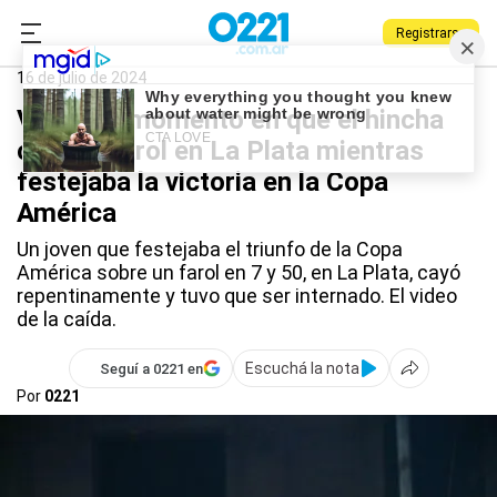
Registrarse
0221.com.ar
La Plata
La Plata
16 de julio de 2024
Video: el momento en que el hincha
cae del farol en La Plata mientras
festejaba la victoria en la Copa
América
Un joven que festejaba el triunfo de la Copa
América sobre un farol en 7 y 50, en La Plata, cayó
repentinamente y tuvo que ser internado. El video
de la caída.
Escuchá la nota
Seguí a 0221 en
Por
0221