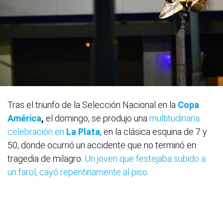
Tras el triunfo de la Selección Nacional en la
Copa
América
,
el domingo, se produjo una
multitudinaria
celebración en
La Plata
, en la clásica esquina de 7 y
50, donde ocurrió un accidente que no terminó en
tragedia de milagro.
Un joven que festejaba subido a
un farol, cayó repentinamente al piso
.