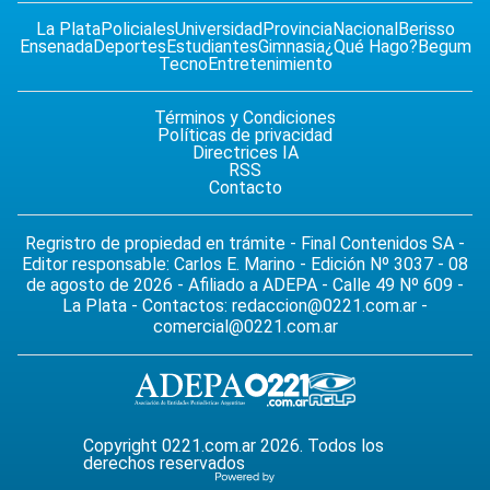
La Plata
Policiales
Universidad
Provincia
Nacional
Berisso
Ensenada
Deportes
Estudiantes
Gimnasia
¿Qué Hago?
Begum
Tecno
Entretenimiento
Términos y Condiciones
Políticas de privacidad
Directrices IA
RSS
Contacto
Regristro de propiedad en trámite - Final Contenidos SA -
Editor responsable: Carlos E. Marino - Edición Nº 3037 - 08
de agosto de 2026 - Afiliado a ADEPA - Calle 49 Nº 609 -
La Plata - Contactos:
redaccion@0221.com.ar
-
comercial@0221.com.ar
Copyright 0221.com.ar 2026. Todos los
derechos reservados