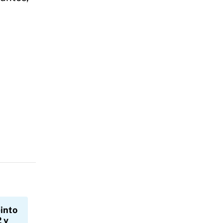
into
 y