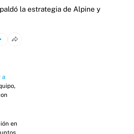
paldó la estrategia de Alpine y
r a
quipo,
con
ción en
puntos,