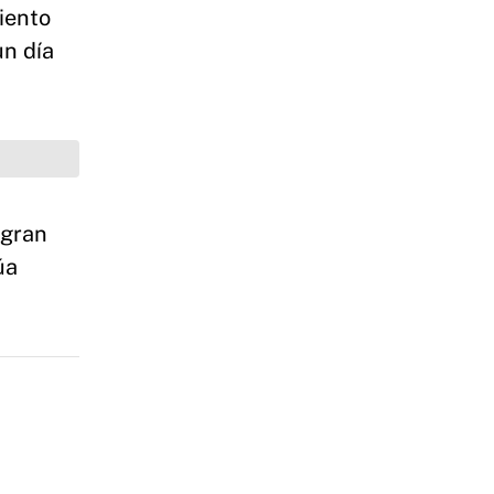
iento
un día
a gran
úa