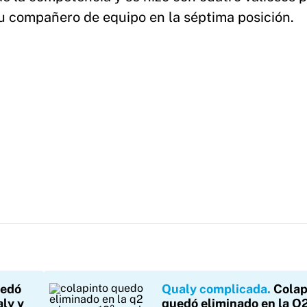
u compañero de equipo en la séptima posición.
uedó
Qualy complicada
Colap
aly y
quedó eliminado en la Q2