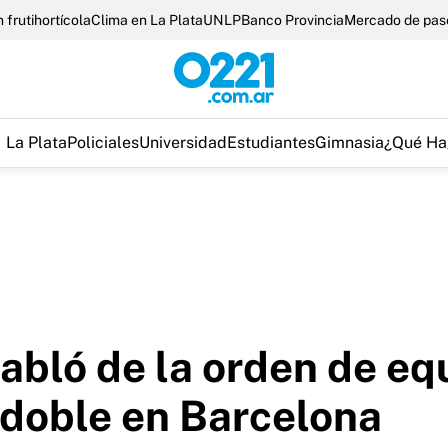
 frutihortícola
Clima en La Plata
UNLP
Banco Provincia
Mercado de pas
La Plata
Policiales
Universidad
Estudiantes
Gimnasia
¿Qué Ha
abló de la orden de eq
 doble en Barcelona