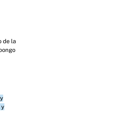
o de la
upongo
y
 y