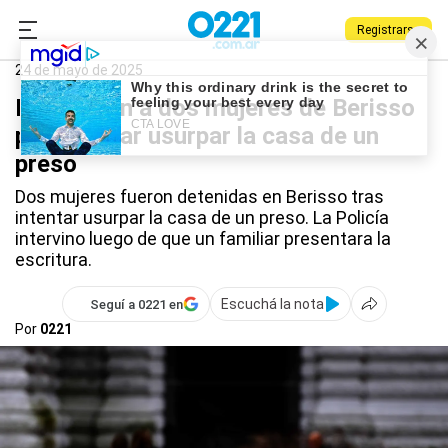
Registrarse
0221.com.ar
Berisso
Policiales
Berisso
24 de mayo de 2025
Detuvieron a dos mujeres de Berisso
por intentar usurpar la casa de un
preso
Dos mujeres fueron detenidas en Berisso tras
intentar usurpar la casa de un preso. La Policía
intervino luego de que un familiar presentara la
escritura.
Escuchá la nota
Seguí a 0221 en
Por
0221