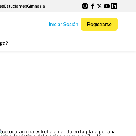
es
Estudiantes
Gimnasia
Iniciar Sesión
Registrarse
go?