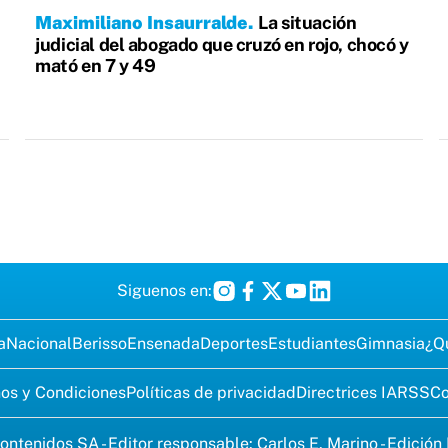
Maximiliano Insaurralde
La situación
judicial del abogado que cruzó en rojo, chocó y
mató en 7 y 49
Siguenos en:
a
Nacional
Berisso
Ensenada
Deportes
Estudiantes
Gimnasia
¿Q
os y Condiciones
Políticas de privacidad
Directrices IA
RSS
Co
ontenidos SA - Editor responsable: Carlos E. Marino - Edición