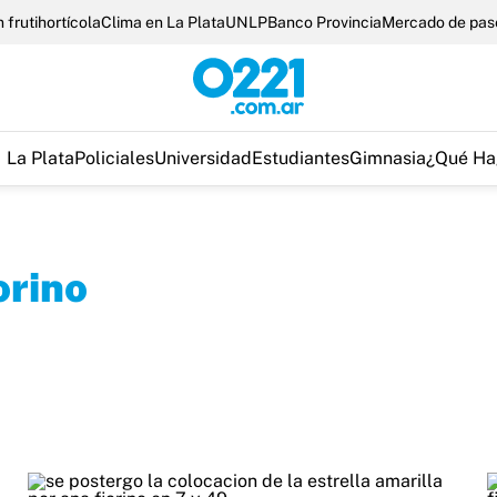
 frutihortícola
Clima en La Plata
UNLP
Banco Provincia
Mercado de pas
La Plata
Policiales
Universidad
Estudiantes
Gimnasia
¿Qué Ha
orino