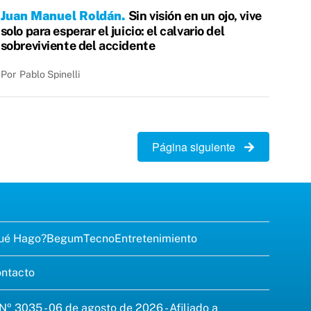
Juan Manuel Roldán
Sin visión en un ojo, vive
solo para esperar el juicio: el calvario del
sobreviviente del accidente
Por
Pablo Spinelli
Página siguiente
ué Hago?
Begum
Tecno
Entretenimiento
ntacto
 Nº 3035 - 06 de agosto de 2026 - Afiliado a