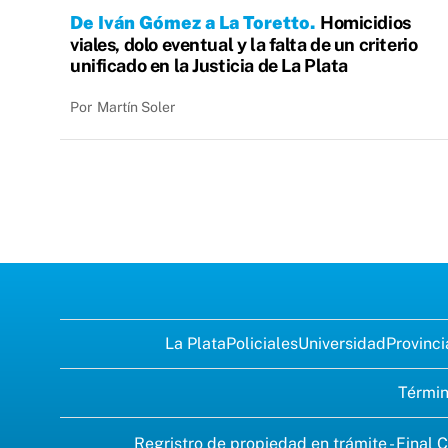
De Iván Gómez a La Toretto
Homicidios
viales, dolo eventual y la falta de un criterio
unificado en la Justicia de La Plata
Por
Martín Soler
La Plata
Policiales
Universidad
Provinci
Términ
Regristro de propiedad en trámite - Final C