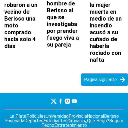
hombre de
robaron a un
la mujer
Berisso al
vecino de
muerta en
que se
Berisso una
medio de un
investigaba
moto
incendio
por prender
comprado
acusó a su
fuego viva a
hacía solo 4
cuñado de
su pareja
días
haberla
rociado con
nafta
Página siguiente
La Plata
Policiales
Universidad
Provincia
Nacional
Berisso
Ensenada
Deportes
Estudiantes
Gimnasia
¿Qué Hago?
Begum
Tecno
Entretenimiento