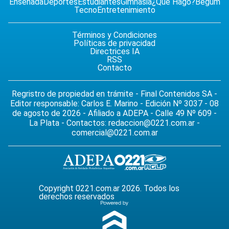
Ensenada
Deportes
Estudiantes
Gimnasia
¿Qué Hago?
Begum
Tecno
Entretenimiento
Términos y Condiciones
Políticas de privacidad
Directrices IA
RSS
Contacto
Regristro de propiedad en trámite - Final Contenidos SA -
Editor responsable: Carlos E. Marino - Edición Nº 3037 - 08
de agosto de 2026 - Afiliado a ADEPA - Calle 49 Nº 609 -
La Plata - Contactos:
redaccion@0221.com.ar
-
comercial@0221.com.ar
Copyright 0221.com.ar 2026. Todos los
derechos reservados