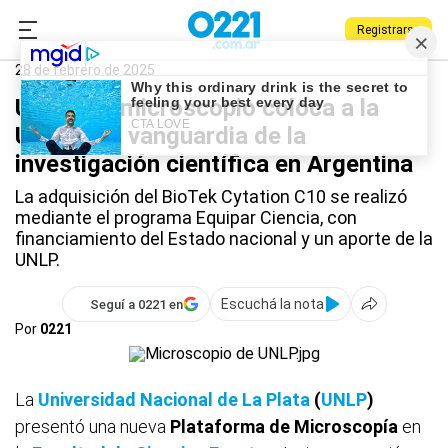
Registrarse
0221.com.ar
Universidad
UNLP
28 de febrero de 2025
Un nuevo microscopio coloca a la
UNLP a la vanguardia de la
investigación científica en Argentina
La adquisición del BioTek Cytation C10 se realizó
mediante el programa Equipar Ciencia, con
financiamiento del Estado nacional y un aporte de la
UNLP.
Escuchá la nota
Seguí a 0221 en
Por
0221
La
Universidad Nacional de La Plata
(
UNLP
)
presentó una nueva
Plataforma de Microscopía
en