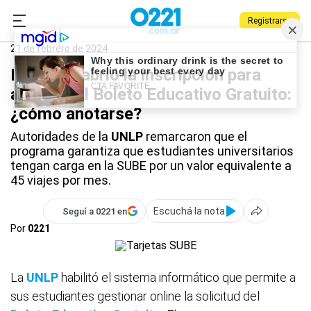
Registrarse
0221.com.ar
Universidad
UNLP
21 de febrero de 2024
La UNLP abrió la inscripción para
acceder al Boleto Educativo Gratuito:
¿cómo anotarse?
Autoridades de la
UNLP
remarcaron que el
programa garantiza que estudiantes universitarios
tengan carga en la SUBE por un valor equivalente a
45 viajes por mes.
Escuchá la nota
Seguí a 0221 en
Por
0221
La
UNLP
habilitó el sistema informático que permite a
sus estudiantes gestionar online la solicitud del