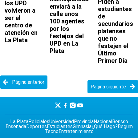
Piden a
los UPD
enviará a la
estudiantes
volvieron a
calle unos
de
ser el
100 agentes
secundarios
centro de
por los
platenses
atención en
festejos del
que no
La Plata
UPD en La
festejen el
Plata
Último
Primer Día
Página anterior
Página siguiente
La Plata
Policiales
Universidad
Provincia
Nacional
Berisso
Ensenada
Deportes
Estudiantes
Gimnasia
¿Qué Hago?
Begum
Tecno
Entretenimiento