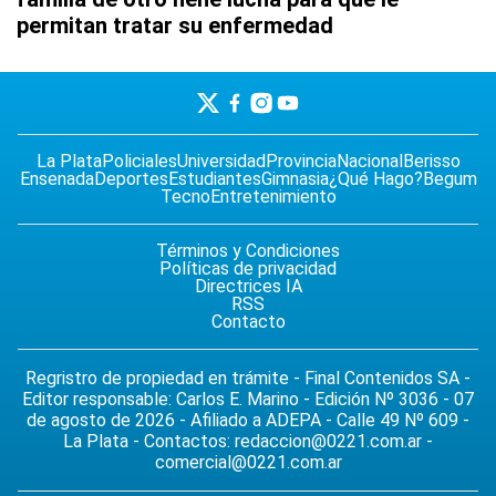
permitan tratar su enfermedad
La Plata
Policiales
Universidad
Provincia
Nacional
Berisso
Ensenada
Deportes
Estudiantes
Gimnasia
¿Qué Hago?
Begum
Tecno
Entretenimiento
Términos y Condiciones
Políticas de privacidad
Directrices IA
RSS
Contacto
Regristro de propiedad en trámite - Final Contenidos SA -
Editor responsable: Carlos E. Marino - Edición Nº 3036 - 07
de agosto de 2026 - Afiliado a ADEPA - Calle 49 Nº 609 -
La Plata - Contactos:
redaccion@0221.com.ar
-
comercial@0221.com.ar