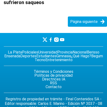
sufrieron saqueos
Página siguiente
La Plata
Policiales
Universidad
Provincia
Nacional
Berisso
Ensenada
Deportes
Estudiantes
Gimnasia
¿Qué Hago?
Begum
Tecno
Entretenimiento
Términos y Condiciones
Políticas de privacidad
Directrices IA
RSS
Contacto
Regristro de propiedad en trámite - Final Contenidos SA -
Editor responsable: Carlos E. Marino - Edición Nº 3037 - 08