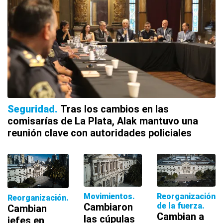
Seguridad
Tras los cambios en las
comisarías de La Plata, Alak mantuvo una
reunión clave con autoridades policiales
Movimientos
Reorganización
Reorganización
Cambiaron
de la fuerza
Cambian
Cambian a
las cúpulas
jefes en