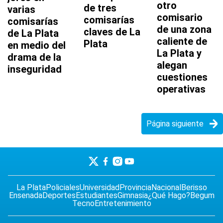
otro
de tres
varias
comisario
comisarías
comisarías
de una zona
claves de La
de La Plata
caliente de
Plata
en medio del
La Plata y
drama de la
alegan
inseguridad
cuestiones
operativas
Página siguiente
La Plata
Policiales
Universidad
Provincia
Nacional
Berisso
Ensenada
Deportes
Estudiantes
Gimnasia
¿Qué Hago?
Begum
Tecno
Entretenimiento