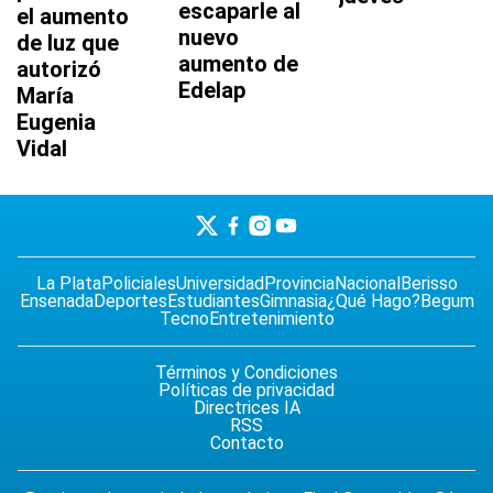
escaparle al
el aumento
nuevo
de luz que
aumento de
autorizó
Edelap
María
Eugenia
Vidal
La Plata
Policiales
Universidad
Provincia
Nacional
Berisso
Ensenada
Deportes
Estudiantes
Gimnasia
¿Qué Hago?
Begum
Tecno
Entretenimiento
Términos y Condiciones
Políticas de privacidad
Directrices IA
RSS
Contacto