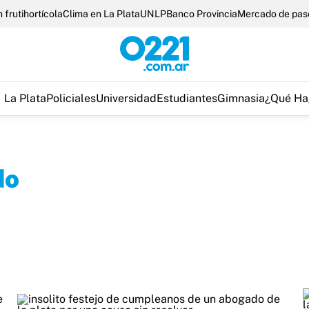
 frutihortícola
Clima en La Plata
UNLP
Banco Provincia
Mercado de pas
La Plata
Policiales
Universidad
Estudiantes
Gimnasia
¿Qué Ha
do