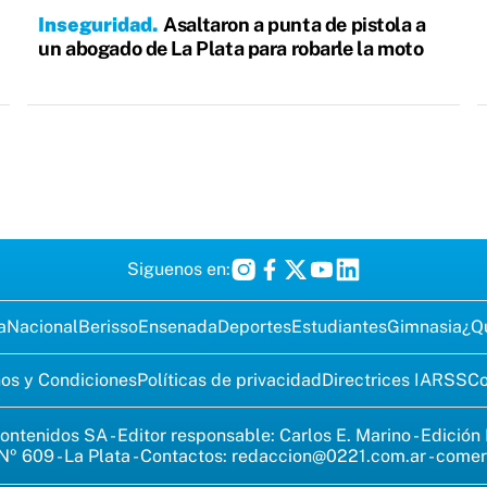
Inseguridad
Asaltaron a punta de pistola a
un abogado de La Plata para robarle la moto
Siguenos en:
a
Nacional
Berisso
Ensenada
Deportes
Estudiantes
Gimnasia
¿Q
os y Condiciones
Políticas de privacidad
Directrices IA
RSS
Co
ontenidos SA - Editor responsable: Carlos E. Marino - Edición
Nº 609 - La Plata - Contactos:
redaccion@0221.com.ar
-
comer