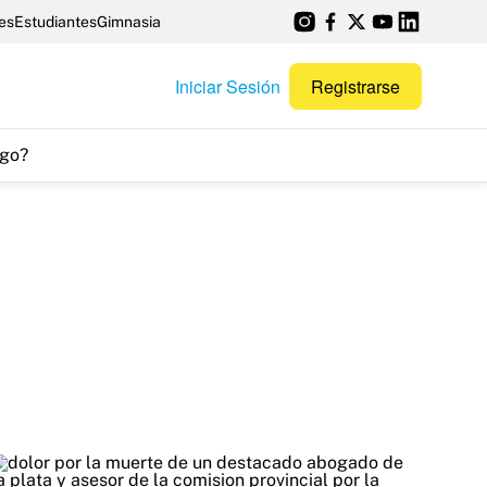
es
Estudiantes
Gimnasia
Iniciar Sesión
Registrarse
go?