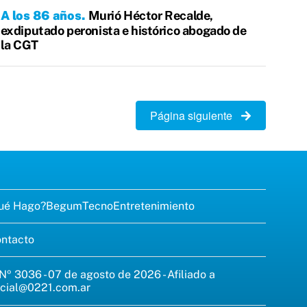
A los 86 años
Murió Héctor Recalde,
exdiputado peronista e histórico abogado de
la CGT
Página siguiente
ué Hago?
Begum
Tecno
Entretenimiento
ntacto
 Nº 3036 - 07 de agosto de 2026 - Afiliado a
cial@0221.com.ar