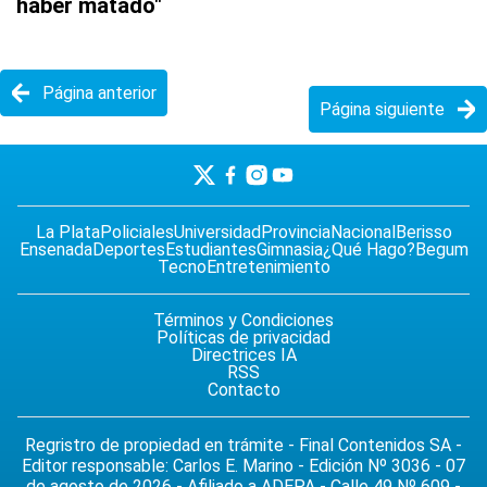
haber matado"
Página anterior
Página siguiente
La Plata
Policiales
Universidad
Provincia
Nacional
Berisso
Ensenada
Deportes
Estudiantes
Gimnasia
¿Qué Hago?
Begum
Tecno
Entretenimiento
Términos y Condiciones
Políticas de privacidad
Directrices IA
RSS
Contacto
Regristro de propiedad en trámite - Final Contenidos SA -
Editor responsable: Carlos E. Marino - Edición Nº 3036 - 07
de agosto de 2026 - Afiliado a ADEPA - Calle 49 Nº 609 -