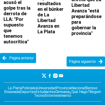
acusó el
resultados
Libertad
golpe tras la
en el búnker
Avanza "está
derrota de
de La
preparándose
LLA: "Por
Libertad
para
supuesto
Avanza en
gobernar la
que
La Plata
provincia"
tenemos
autocrítica"
Página anterior
Página siguiente
La Plata
Policiales
Universidad
Provincia
Nacional
Berisso
Ensenada
Deportes
Estudiantes
Gimnasia
¿Qué Hago?
Begum
Tecno
Entretenimiento