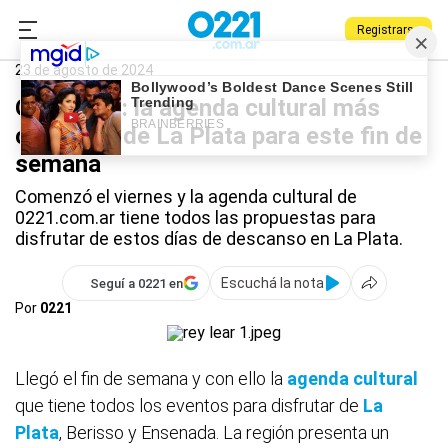
Registrarse
0221.com.ar
Qué Hago
Agenda cultural
23 de agosto de 2024
Qué Hago: la agenda cultural más
completa de La Plata para este fin de
semana
Comenzó el viernes y la agenda cultural de
0221.com.ar tiene todos las propuestas para
disfrutar de estos días de descanso en La Plata.
Escuchá la nota
Seguí a 0221 en
Por
0221
Llegó el fin de semana y con ello la
agenda cultural
que tiene todos los eventos para disfrutar de
La
Plata
, Berisso y Ensenada. La región presenta un