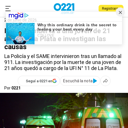
Registrarse
0221.com.ar
Policiales
La Plata
2 de junio de 2026
Hallaron muerta a una joven de 21
años en La Plata e investigan las
causas
La Policía y el SAME intervinieron tras un llamado al
911. La investigación por la muerte de una joven de
21 años quedó a cargo de la UFI N° 11 de La Plata.
Escuchá la nota
Seguí a 0221 en
Por
0221