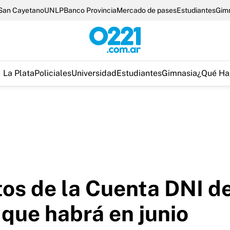
San Cayetano
UNLP
Banco Provincia
Mercado de pases
Estudiantes
Gim
La Plata
Policiales
Universidad
Estudiantes
Gimnasia
¿Qué Ha
os de la Cuenta DNI de
que habrá en junio