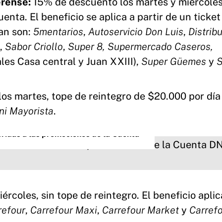
erense:
15% de descuento los martes y miércoles
nta. El beneficio se aplica a partir de un ticket
an son:
5mentarios
,
Autoservicio Don Luis
,
Distrib
,
Sabor Criollo
,
Super 8, Supermercado Caseros,
les Casa central y Juan XXIII),
Super Güemes
y
S
s martes, tope de reintegro de $20.000 por día
ni Mayorista
.
eridas a las promociones de la Cuenta
rcoles, sin tope de reintegro. El beneficio aplic
refour
,
Carrefour Maxi
,
Carrefour Market
y
Carref