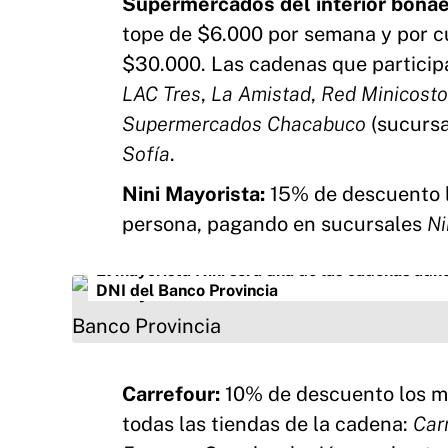
Supermercados del interior bona
tope de $6.000 por semana y por cue
$30.000. Las cadenas que particip
LAC Tres
,
La Amistad
,
Red Minicosto
Supermercados Chacabuco
(sucursa
Sofía
.
Nini Mayorista:
15% de descuento lo
persona, pagando en sucursales
Ni
El mayorista Nini será una de las cadenas adh
DNI del Banco Provincia
Carrefour:
10% de descuento los mié
todas las tiendas de la cadena:
Car