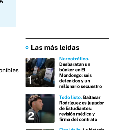
NA
Las más leídas
Narcotráfico
Desbaratan un
onibles
búnker en El
Mondongo: seis
detenidos y un
millonario secuestro
Todo listo
Baltasar
Rodríguez es jugador
de Estudiantes:
revisión médica y
firma del contrato