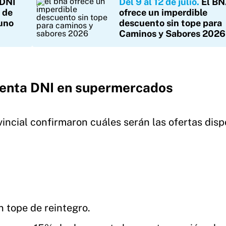
 DNI
Del 9 al 12 de julio
El B
 de
ofrece un imperdible
 uno
descuento sin tope para
Caminos y Sabores 2026
uenta DNI en supermercados
incial confirmaron cuáles serán las ofertas disp
n tope de reintegro.