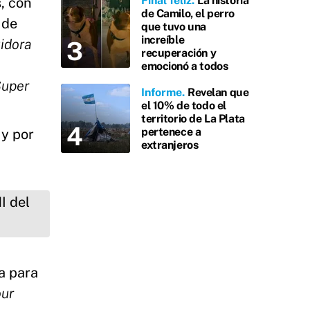
Final feliz
La historia
, con
de Camilo, el perro
 de
que tuvo una
increíble
uidora
recuperación y
emocionó a todos
uper
Informe
Revelan que
el 10% de todo el
territorio de La Plata
pertenece a
 y por
extranjeros
a para
our