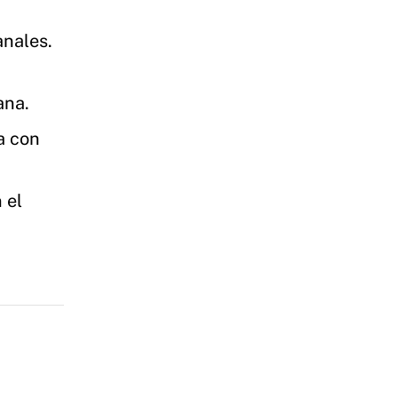
anales.
ana.
a con
 el