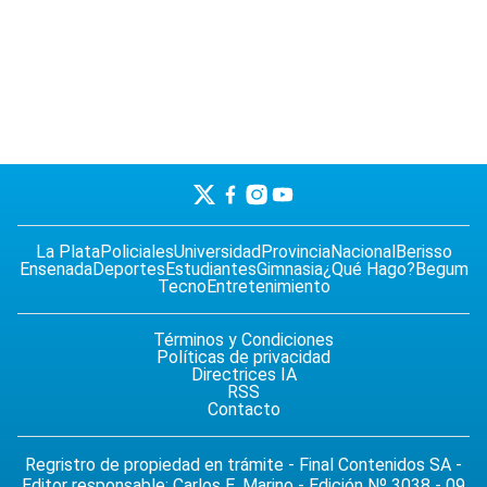
La Plata
Policiales
Universidad
Provincia
Nacional
Berisso
Ensenada
Deportes
Estudiantes
Gimnasia
¿Qué Hago?
Begum
Tecno
Entretenimiento
Términos y Condiciones
Políticas de privacidad
Directrices IA
RSS
Contacto
Regristro de propiedad en trámite - Final Contenidos SA -
Editor responsable: Carlos E. Marino - Edición Nº 3038 - 09