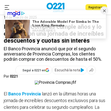
Registrarse
0221.com.ar
Provincia
Provincia Compras
14 de marzo de 2025
Provincia Compras cumple años y lo
celebra con una jornada de increíbles
descuentos y cuotas sin interés
El Banco Provincia anunció que por el segundo
aniversario de Provincia Compras, los clientes
podrán comprar con descuentos de hasta el 50%.
Escuchá la nota
Seguí a 0221 en
Por
0221
El
Banco Provincia
lanzó en la últimas horas una
jornada de increíbles descuentos exclusivos para sus
clientes para celebrar su segundo cumpleaños. La