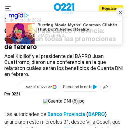
Registrarse
0221.com.ar
Provincia
Cuenta DNI
31 de enero de 2024
Cuenta DNI del Banco Provincia:
confirmaron todas las promociones
de febrero
Axel Kicillof y el presidente del BAPRO Juan
Cuattromo, dieron una conferencia en la que
relataron cuáles serán los beneficios de Cuenta DNI
en febrero.
Escuchá la nota
Seguí a 0221 en
Por
0221
Las autoridades de
Banco Provincia
(
BAPRO
)
anunciaron este miércoles 31, desde Villa Gesell, que