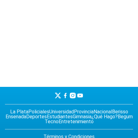
La Plata
Policiales
Universidad
Provincia
Nacional
Berisso
Ensenada
Deportes
Estudiantes
Gimnasia
¿Qué Hago?
Begum
Tecno
Entretenimiento
Términos y Condiciones