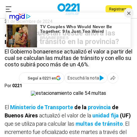
Registrarse
0221.com.ar
Provincia
Multas de tránsito
31 de diciembre de 2024
¿Cuánto cuestan desde ahora las
multas de tránsito en la provincia?
El Gobierno bonaerense actualizó el valor a partir del
cual se calculan las multas de tránsito y con ello su
costo subirá poco más de un 4,6%.
Escuchá la nota
Seguí a 0221 en
Por
0221
El
Ministerio de Transporte
de la
provincia
de
Buenos Aires
actualizó el valor de la
unidad fija
(UF)
que se utiliza para calcular las
multas de tránsito
. El
incremento fue oficializado este martes a través del